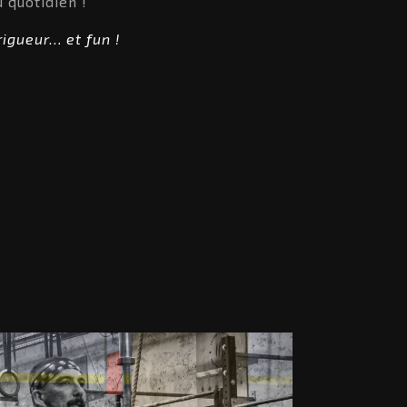
 quotidien !
rigueur… et fun !