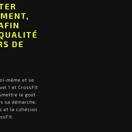
ITER
MMENT,
AFIN
QUALITÉ
RS DE
 soi-même et se
el 1 et CrossFit
smettre le goût
ans sa démarche.
s et la cohésion
ssFit.