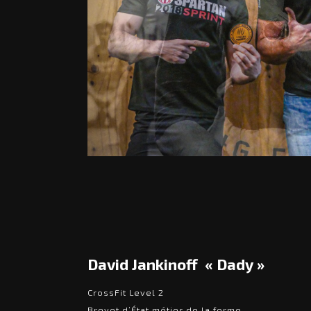
David Jankinoff « Dady »
CrossFit Level 2
Brevet d’État métier de la forme