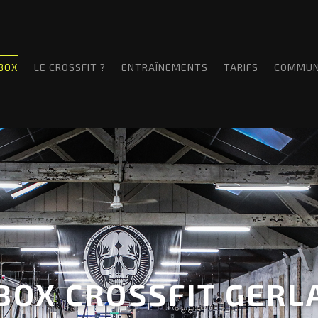
 BOX
LE CROSSFIT ?
ENTRAÎNEMENTS
TARIFS
COMMU
 BOX CROSSFIT GERL