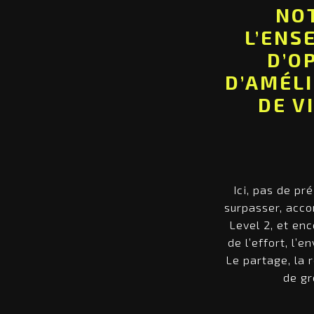
NOT
L’ENS
D’O
D’AMÉL
DE V
Ici, pas de pr
surpasser, acco
Level 2, et en
de l’effort, l’
Le partage, la 
de gr