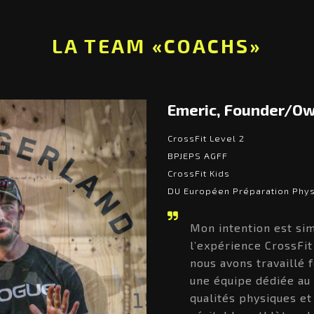
LA TEAM «COACHS»
Emeric, Founder/O
CrossFit Level 2
BPJEPS AGFF
CrossFit Kids
DU Européen Préparation Phy
Mon intention est sim
l’expérience CrossFit
nous avons travaillé
une équipe dédiée au
qualités physiques et