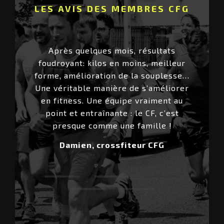
LES AVIS DES MEMBRES CFG
 au top
Après quelques mois, résultats
Des
et un
foudroyant: kilos en moins, meilleur
humani
 chance’
forme, amélioration de la souplesse…
à tai
’on peut
Une véritable manière de s’améliorer
d’
vi du
en fitness. Une équipe vraiment au
ité,
point et entraînante : l
e CF, c’est
presque comme une famille !
Damien, crossfiteur CFG