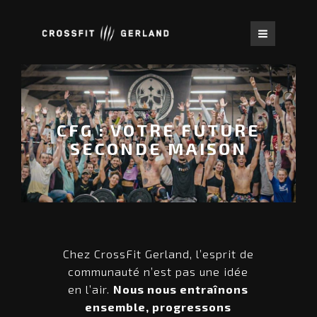
Navigatio
LA BOX
LE CROSSFIT ?
ENTRAÎNEMENTS
CFG : VOTRE FUTURE
SECONDE MAISON
TARIFS
COMMUNAUTÉ
SHOP
CONTACT
RÉSERVATION
Chez CrossFit Gerland, l’esprit de
communauté n’est pas une idée
en l’air.
Nous nous entraînons
ensemble, progressons