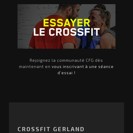
Rejoignez la communauté CFG dès
maintenant en
vous inscrivant à une séance
d’essai !
bter
C
o
m
m
CROSSFIT GERLAND