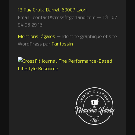
u
18 Rue Croix-Barret, 69007 Lyon
n
Email : contact@crossfitgerland.com — Tél : 07
a
84 93 29 13
u
t
Mentions légales
— Identité graphique et site
é
WordPress par
Fantassin
08.09.2017